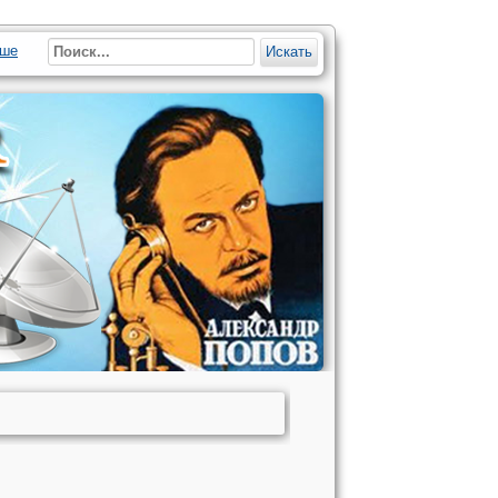
ше
Искать